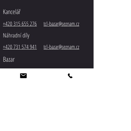
Kancelář
+420 315 655 276
tcl-bazar@seznam.cz
Náhradní díly
+420 731 574 941
tcl-bazar@seznam.cz
Bazar
+420 603 194 518
tcl-
bazar@seznam.cz
Servis
+420 603 548 305
tcl-bazar@seznam.cz
Autodoprava
+420 603 548 305
tcl-bazar@seznam.cz