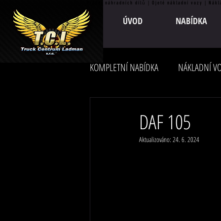
Prodej náhradních dílů | Ojeté nákladní vozy | Nákl
ÚVOD
NABÍDKA
KOMPLETNÍ NABÍDKA
NÁKLADNÍ VO
DAF 105
Aktualizováno:
24. 6. 2024