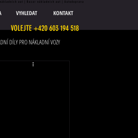
 nákladních aut | Bazar nákladních aut | Autodoprava
A
VYHLEDAT
KONTAKT
VOLEJTE +420 603 194 518
DNÍ DÍLY PRO NÁKLADNÍ VOZY