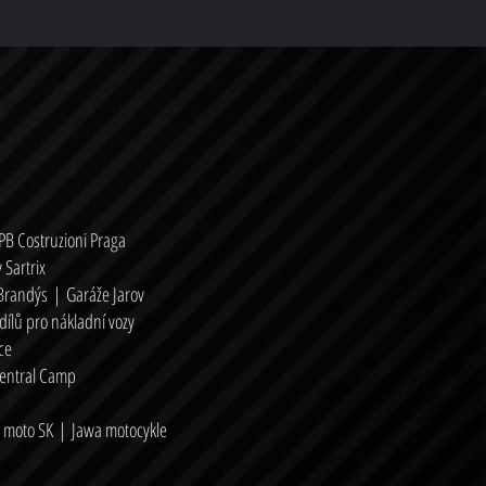
PB Costruzioni Praga
 Sartrix
 Brandýs
|
Garáže Jarov
dílů pro nákladní vozy
ce
entral Camp
moto SK
|
Jaw
a motocykle