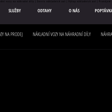
adní vozy na náhradní díly | Servis nákladních aut | Výkup nákladních aut | Pronájem
SLUŽBY
ODTAHY
O NÁS
POPTÁVK
ZY NA PRODEJ
NÁKLADNÍ VOZY NA NÁHRADNÍ DÍLY
NÁHRA