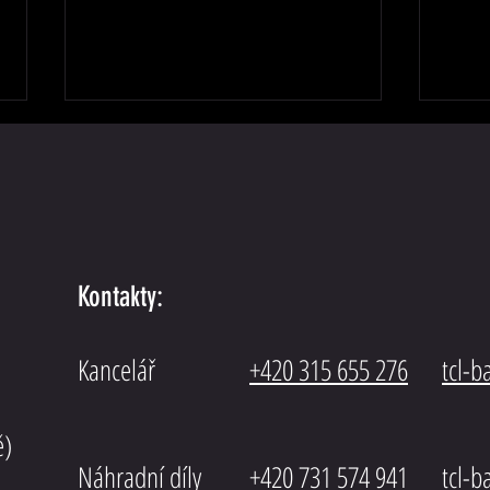
MAN T
IVECO Stralis Euro6
Kontakty:
Kancelář
+420 315 655 276
tcl-
ě)
Náhradní díly
+420 731 574 941
tcl-