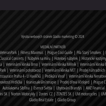
Výroba webových stránek
Gladio marketing
© 2024
MEDIÁLNÍ PARTNEŘI
 VeteranPark
|
Fitness Maximus
|
Prague Cool Guide
|
Pila Starý Smolivec
|
Classical Concerts
|
Nábytek na míru
|
Hotelový nábytek
|
Historické kostýmy
ha
|
Veterinární klinika Brno
|
Veterinární klinika Mělník
|
Veterinární klinika
tPark
|
Veterinární pohotovost
|
Veterinární klinika IVET
|
Prodej náhradních 
estaurace Praha 4 - U Havlíčků
|
Pedikúra Vinoř
|
Veterinární klinika Neratovi
vitostí Hrdlička
|
Kraniosakráln
í terapie
|
Prodej dřeva Včelojed
|
Prague C
Autolakovna Sibřina
|
Esence Světla
|
Ubytování Brandýs
|
AMZ Financial
ni SK
|
Norton Motocykly
|
Zontes
CZ
|
ZONTES SK
|
UM motorcycles
|
UM 
Gladio Real Estate
|
Gladio Group