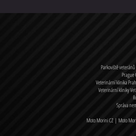
Parkoviště veteránů
Prague 
Veterinární klinika Pra
Veterinární kliniky Ve
R
Správa nemo
Moto Morini CZ
|
Moto Mori