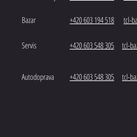
Bazar
+420 603 194 518
tcl-
b
Servis
+420 603 548 305
tcl-b
Autodoprava
+420 603 548 305
tcl-b