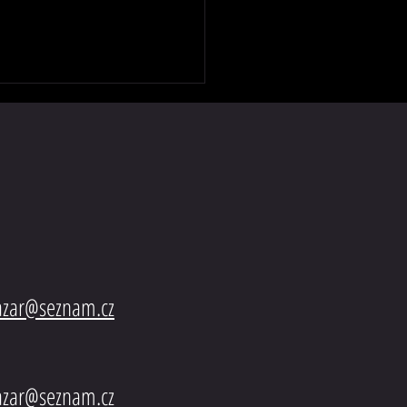
GX Euro6
bazar@seznam.cz
bazar@seznam.cz