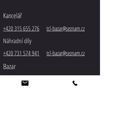
Kancelář
+420 315 655 276
tcl-bazar@seznam.cz
Náhradní díly
+420 731 574 941
tcl-bazar@seznam.cz
Bazar
+420 603 194 518
tcl-
bazar@seznam.cz
Servis
+420 603 548 305
tcl-bazar@seznam.cz
Autodoprava
+420 603 548 305
tcl-bazar@seznam.cz