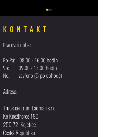
KONTAKT
Pracovní doba:
Posilovač řízení MAN F
Posilovač řízení DAF XF 105 EEV
Po-Pá:
08.00 - 16.00
hodin
EURO5
So: 09.00 - 13.00 hodin
Ne: zavřeno (či po dohodě)
Adresa:
Truck centrum Ladman s.r.o.
Ke Knežihorce 180
250 72 Kojetice
Česká Republika