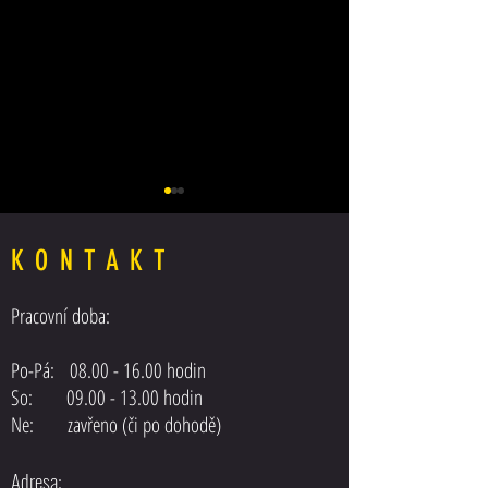
KONTAKT
Pracovní doba:
Posilovač řízení MAN F
Posilovač řízení DAF XF 105 EEV
Po-Pá:
08.00 - 16.00
hodin
EURO5
So: 09.00 - 13.00 hodin
Ne: zavřeno (či po dohodě)
Adresa: