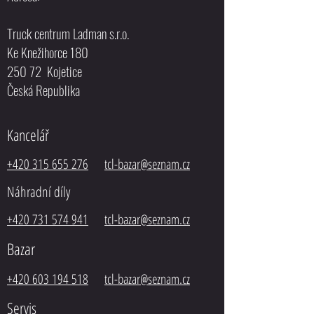
Truck centrum Ladman s.r.o.
Ke Knežihorce 180
250 72 Kojetice
Česká Republika
Kancelář
+420 315 655 276
tcl-bazar@seznam.cz
Náhradní díly
+420 731 574 941
tcl-bazar@seznam.cz
Bazar
+420 603 194 518
tcl-
bazar@seznam.cz
Servis