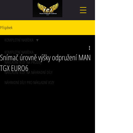
Příspěvek
KOMPLETNÍ NABÍDKA
KOMPLETNÍ NABÍDKA
Snímač úrovně výšky odpružení MAN
NÁKLADNÍ VOZY NA PRODEJ
TGX EURO6
NÁKLADNÍ VOZY NA NÁHRADNÍ DÍLY
NÁHRADNÍ DÍLY PRO NÁKLADNÍ VOZY