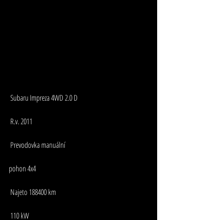
 Subaru Impreza 4WD 2.0 D
 R.v. 2011
 Prevodovka manuální
pohon 4x4
 Najeto 188400 km
 110 kW