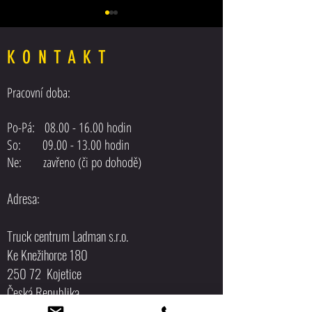
KONTAKT
Pracovní doba:
Škoda Octavia combi III
MAN TGL hákový nosič kontejneru
Po-Pá:
08.00 - 16.00
hodin
So: 09.00 - 13.00 hodin
Ne: zavřeno (či po dohodě)
Adresa:
Truck centrum Ladman s.r.o.
Ke Knežihorce 180
250 72 Kojetice
Česká Republika