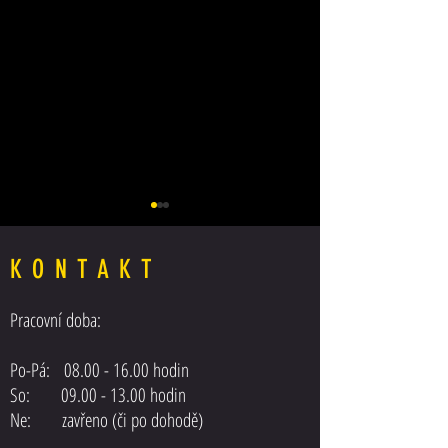
KONTAKT
MAN TGX Euro6
IVECO Stralis Euro6
Pracovní doba:
Po-Pá:
08.00 - 16.00
hodin
So: 09.00 - 13.00 hodin
Ne: zavřeno (či po dohodě)