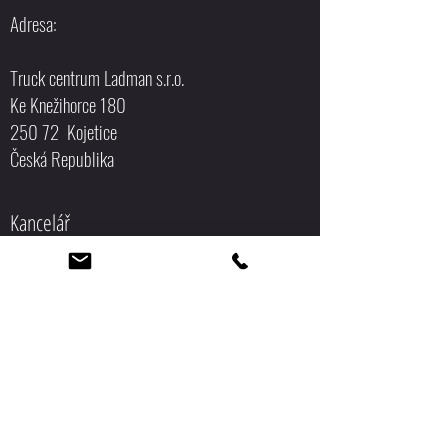
Adresa:
Truck centrum Ladman s.r.o.
Ke Knežihorce 180
250 72 Kojetice
Česká Republika
Kancelář
+420 315 655 276
tcl-bazar@seznam.cz
Náhradní díly
+420 731 574 941
tcl-bazar@seznam.cz
Bazar
+420 603 194 518
tcl-
bazar@seznam.cz