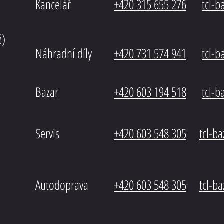
Kancelář
+420 315 655 276
tcl-
ě)
Náhradní díly
+420 731 574 941
tcl-
Bazar
+420 603 194 518
tcl-
b
Servis
+420 603 548 305
tcl-b
Autodoprava
+420 603 548 305
tcl-b