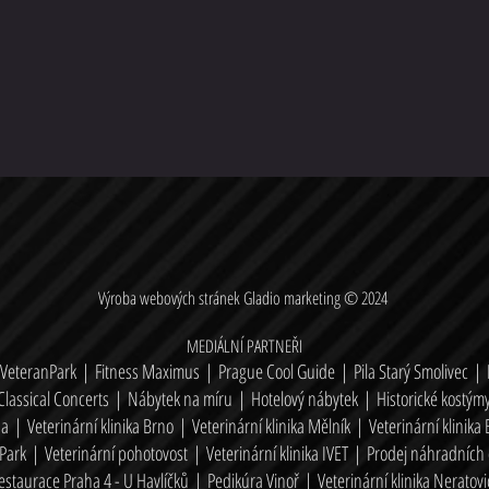
Výroba webových stránek
Gladio marketing
© 2024
MEDIÁLNÍ PARTNEŘI
 VeteranPark
|
Fitness Maximus
|
Prague Cool Guide
|
Pila Starý Smolivec
|
Classical Concerts
|
Nábytek na míru
|
Hotelový nábytek
|
Historické kostýmy
ha
|
Veterinární klinika Brno
|
Veterinární klinika Mělník
|
Veterinární klinika
tPark
|
Veterinární pohotovost
|
Veterinární klinika IVET
|
Prodej náhradních 
estaurace Praha 4 - U Havlíčků
|
Pedikúra Vinoř
|
Veterinární klinika Neratovi