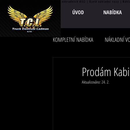
Prodej náhradních dílů | Ojeté nákladní vozy | Nákl
ÚVOD
NABÍDKA
KOMPLETNÍ NABÍDKA
NÁKLADNÍ VO
Prodám Kab
Aktualizováno:
24. 2.