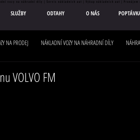
adní vozy na náhradní díly | Servis nákladních aut | Výkup nákladních aut | Pronájem
SLUŽBY
ODTAHY
O NÁS
POPTÁVK
ZY NA PRODEJ
NÁKLADNÍ VOZY NA NÁHRADNÍ DÍLY
NÁHRA
inu VOLVO FM