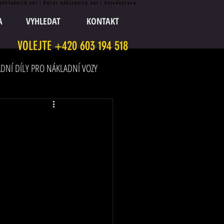
 nákladních aut | Bazar nákladních aut | Autodoprava
A
VYHLEDAT
KONTAKT
VOLEJTE +420 603 194 518
DNÍ DÍLY PRO NÁKLADNÍ VOZY