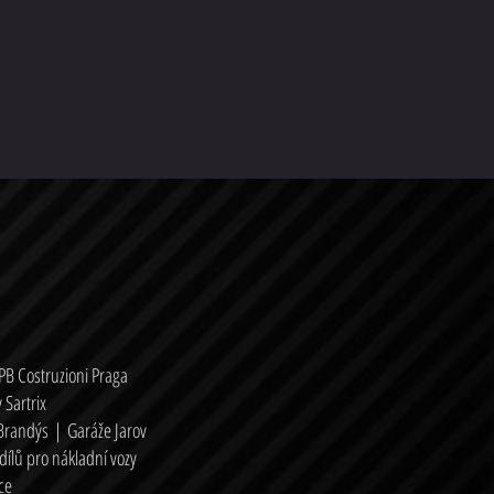
PB Costruzioni Praga
 Sartrix
 Brandýs
|
Garáže Jarov
dílů pro nákladní vozy
ce