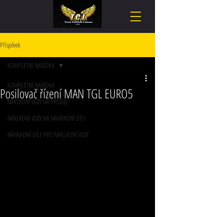
Příspěvek
KOMPLETNÍ NABÍDKA
KOMPLETNÍ NABÍDKA
Posilovač řízení MAN TGL EURO5
NÁKLADNÍ VOZY NA PRODEJ
NÁKLADNÍ VOZY NA NÁHRADNÍ DÍLY
NÁHRADNÍ DÍLY PRO NÁKLADNÍ VOZY