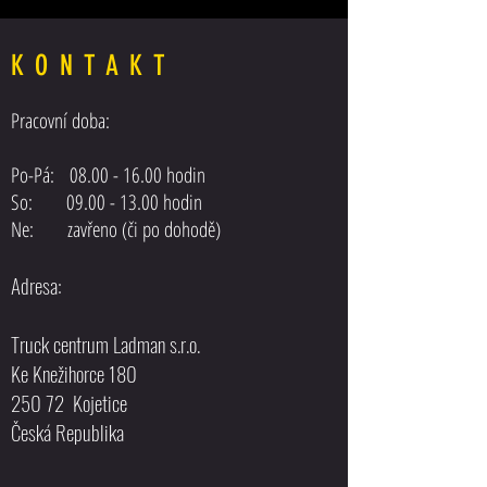
KONTAKT
Pracovní doba:
Posilovač řízení MAN F
Posilovač řízení DAF XF 105 EEV
Po-Pá:
08.00 - 16.00
hodin
EURO5
So: 09.00 - 13.00 hodin
Ne: zavřeno (či po dohodě)
Adresa:
Truck centrum Ladman s.r.o.
Ke Knežihorce 180
250 72 Kojetice
Česká Republika