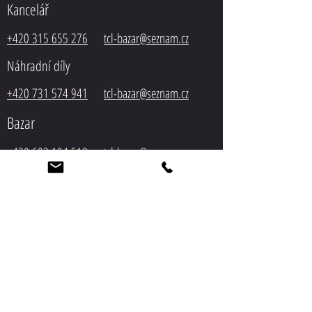
Kancelář
+420 315 655 276
tcl-bazar@seznam.cz
Náhradní díly
+420 731 574 941
tcl-bazar@seznam.cz
Bazar
+420 603 194 518
tcl-
bazar@seznam.cz
Servis
+420 603 548 305
tcl-bazar@seznam.cz
Autodoprava
+420 603 548 305
tcl-bazar@seznam.cz