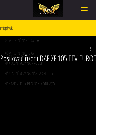
Příspěvek
KOMPLETNÍ NABÍDKA
KOMPLETNÍ NABÍDKA
Posilovač řízení DAF XF 105 EEV EURO5
NÁKLADNÍ VOZY NA PRODEJ
NÁKLADNÍ VOZY NA NÁHRADNÍ DÍLY
NÁHRADNÍ DÍLY PRO NÁKLADNÍ VOZY