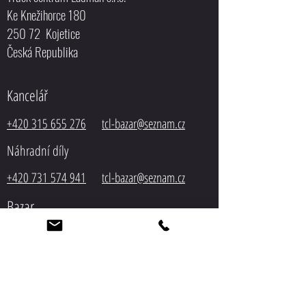
Ke Knežihorce 180
250 72 Kojetice
Česká Republika
Kancelář
+420 315 655 276
tcl-bazar@seznam.cz
Náhradní díly
+420 731 574 941
tcl-bazar@seznam.cz
Bazar
+420 603 194 518
tcl-
bazar@seznam.cz
Servis
+420 603 548 305
tcl-bazar@seznam.cz