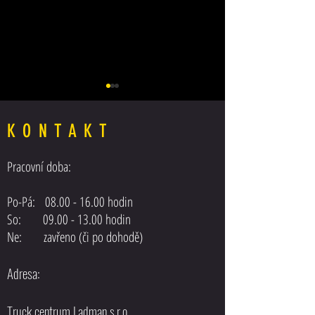
KONTAKT
Pracovní doba:
Posilovač řízení MAN F-2000
Třmen + destičky RENA
Po-Pá:
08.00 - 16.00
hodin
So: 09.00 - 13.00 hodin
Ne: zavřeno (či po dohodě)
Adresa:
Truck centrum Ladman s.r.o.