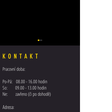
KONTAKT
Pracovní doba:
Posilovač řízení MAN F
Posilovač řízení DAF XF 105 EEV
Po-Pá:
08.00 - 16.00
hodin
EURO5
So: 09.00 - 13.00 hodin
Ne: zavřeno (či po dohodě)
Adresa: