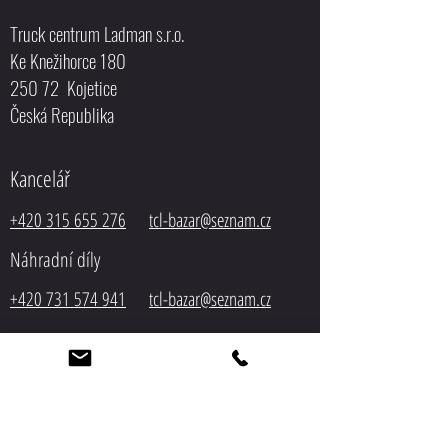
Truck centrum Ladman s.r.o.
Ke Knežihorce 180
250 72 Kojetice
Česká Republika
Kancelář
+420 315 655 276
tcl-bazar@seznam.cz
Náhradní díly
+420 731 574 941
tcl-bazar@seznam.cz
Bazar
+420 603 194 518
tcl-
bazar@seznam.cz
Servis