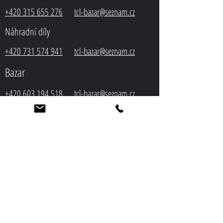
+420 315 655 276
tcl-bazar@seznam.cz
Náhradní díly
+420 731 574 941
tcl-bazar@seznam.cz
Bazar
+420 603 194 518
tcl-
bazar@seznam.cz
Servis
+420 603 548 305
tcl-bazar@seznam.cz
Autodoprava
+420 603 548 305
tcl-bazar@seznam.cz