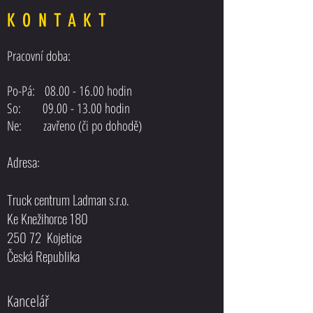
KONTAKT
Pracovní doba:
Posilovač řízení MAN F
Posilovač řízení DAF XF 105 EEV
Po-Pá:
08.00 - 16.00
hodin
EURO5
So: 09.00 - 13.00 hodin
Ne: zavřeno (či po dohodě)
Adresa:
Truck centrum Ladman s.r.o.
Ke Knežihorce 180
250 72 Kojetice
Česká Republika
Kancelář