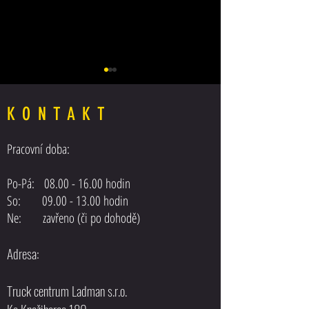
KONTAKT
Pracovní doba:
Posilovač řízení MAN F
Posilovač řízení DAF XF 105 EEV
Po-Pá:
08.00 - 16.00
hodin
EURO5
So: 09.00 - 13.00 hodin
Ne: zavřeno (či po dohodě)
Adresa:
Truck centrum Ladman s.r.o.