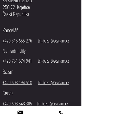
Ke Knežihorce 180
250 72 Kojetice
Česká Republika
Kancelář
+420 315 655 276
tcl-bazar@seznam.cz
Náhradní díly
+420 731 574 941
tcl-bazar@seznam.cz
Bazar
+420 603 194 518
tcl-
bazar@seznam.cz
Servis
+420 603 548 305
tcl-bazar@seznam.cz
Autodoprava