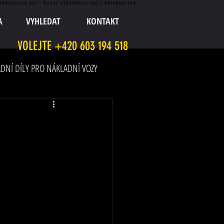
 nákladních aut | Bazar nákladních aut | Autodoprava
A
VYHLEDAT
KONTAKT
VOLEJTE +420 603 194 518
DNÍ DÍLY PRO NÁKLADNÍ VOZY