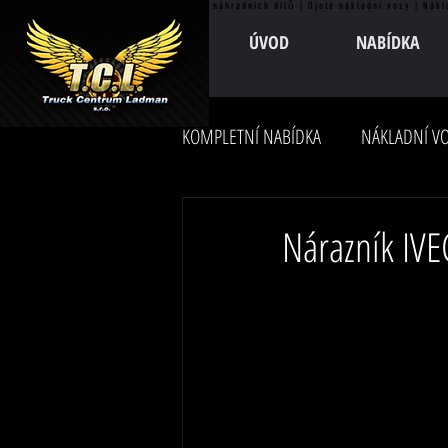
Prodej náhradních dílů | Ojeté nákladní vozy | Nákl
ÚVOD
NABÍDKA
KOMPLETNÍ NABÍDKA
NÁKLADNÍ VO
Nárazník IV