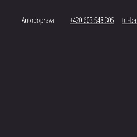
Autodoprava
+420 603 548 305
tcl-b