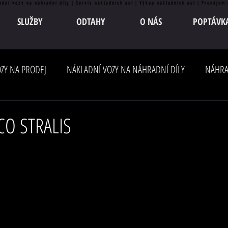
adní vozy na náhradní díly | Servis nákladních aut | Výkup nákladních aut | Pronájem
SLUŽBY
ODTAHY
O NÁS
POPTÁVK
ZY NA PRODEJ
NÁKLADNÍ VOZY NA NÁHRADNÍ DÍLY
NÁHRA
ECO STRALIS