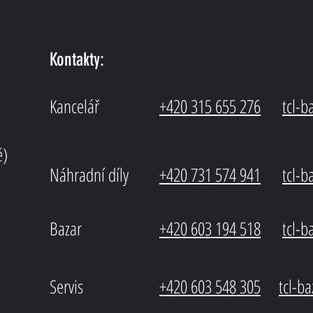
Posilo
Kontakty:
Posilovač řízení DAF XF 105 EEV EURO5
Kancelář
+420 315 655 276
tcl-
ě)
Náhradní díly
+420 731 574 941
tcl-
Bazar
+420 603 194 518
tcl-
b
Servis
+420 603 548 305
tcl-b