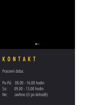
KONTAKT
Pracovní doba:
Posilovač řízení MAN F
Posilovač řízení DAF XF 105 EEV
Po-Pá:
08.00 - 16.00
hodin
EURO5
So: 09.00 - 13.00 hodin
Ne: zavřeno (či po dohodě)