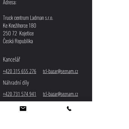
Adresa:
Truck centrum Ladman s.r.o.
Ke Knežihorce 180
250 72 Kojetice
Česká Republika
Kancelář
+420 315 655 276
tcl-bazar@seznam.cz
Náhradní díly
+420 731 574 941
tcl-bazar@seznam.cz
Bazar
+420 603 194 518
tcl-
bazar@seznam.cz