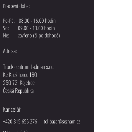
Pracovní doba:
Posilovač řízení MAN F
Posilovač řízení DAF XF 105 EEV
Po-Pá:
08.00 - 16.00
hodin
EURO5
So: 09.00 - 13.00 hodin
Ne: zavřeno (či po dohodě)
Adresa:
Truck centrum Ladman s.r.o.
Ke Knežihorce 180
250 72 Kojetice
Česká Republika
Kancelář
+420 315 655 276
tcl-bazar@seznam.cz