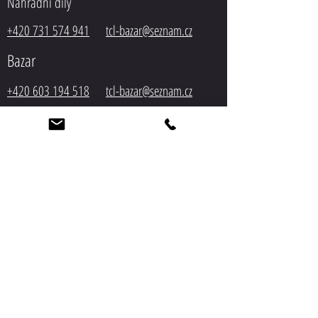
Náhradní díly
+420 731 574 941
tcl-bazar@seznam.cz
Bazar
+420 603 194 518
tcl-
bazar@seznam.cz
Servis
+420 603 548 305
tcl-bazar@seznam.cz
Autodoprava
+420 603 548 305
tcl-bazar@seznam.cz