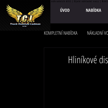
Prodej náhradních dílů | Ojeté nákladní vozy | Nákl
ÚVOD
NABÍDKA
KOMPLETNÍ NABÍDKA
NÁKLADNÍ VO
Hliníkové di