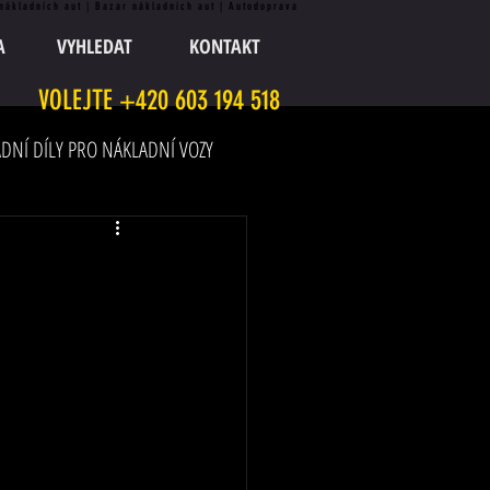
 nákladních aut | Bazar nákladních aut | Autodoprava
A
VYHLEDAT
KONTAKT
VOLEJTE +420 603 194 518
DNÍ DÍLY PRO NÁKLADNÍ VOZY