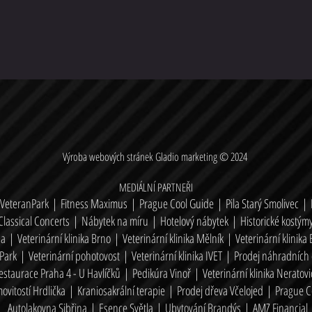
Výroba webových stránek
Gladio marketing
© 2024
MEDIÁLNÍ PARTNEŘI
 VeteranPark
|
Fitness Maximus
|
Prague Cool Guide
|
Pila Starý Smolivec
|
Classical Concerts
|
Nábytek na míru
|
Hotelový nábytek
|
Historické kostýmy
ha
|
Veterinární klinika Brno
|
Veterinární klinika Mělník
|
Veterinární klinika
tPark
|
Veterinární pohotovost
|
Veterinární klinika IVET
|
Prodej náhradních 
estaurace Praha 4 - U Havlíčků
|
Pedikúra Vinoř
|
Veterinární klinika Neratovi
vitostí Hrdlička
|
Kraniosakráln
í terapie
|
Prodej dřeva Včelojed
|
Prague C
Autolakovna Sibřina
|
Esence Světla
|
Ubytování Brandýs
|
AMZ Financial