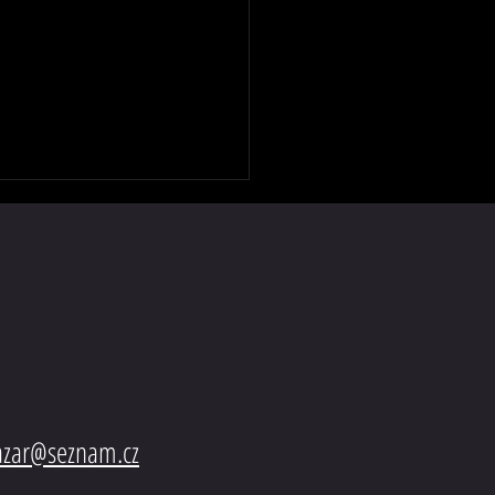
vač řízení MAN F-2000
bazar@seznam.cz