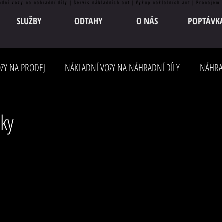
adní vozy na náhradní díly | Servis nákladních aut | Výkup nákladních aut | Pronájem
SLUŽBY
ODTAHY
O NÁS
POPTÁVK
ZY NA PRODEJ
NÁKLADNÍ VOZY NA NÁHRADNÍ DÍLY
NÁHRA
sky