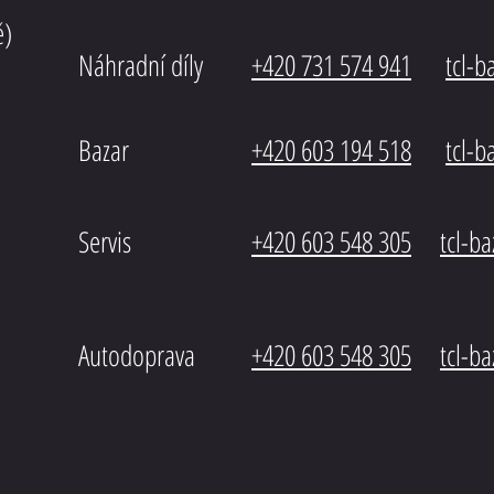
ě)
Náhradní díly
+420 731 574 941
tcl-
Bazar
+420 603 194 518
tcl-
b
Servis
+420 603 548 305
tcl-b
Autodoprava
+420 603 548 305
tcl-b