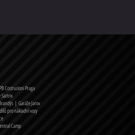
PB Costruzioni Praga
 Sartrix
 Brandýs
|
Garáže Jarov
dílů pro nákladní vozy
ce
entral Camp